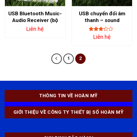
USB Bluetooth Music-
USB chuyển đổi âm
Audio Receiver (bộ
thanh – sound
thu)
adapter 7.1 channel
Liên hệ
Đánh
Liên hệ
giá
3.00
trên 5
1
2
THÔNG TIN VỀ HOÀN MỸ
GIỚI THIỆU VỀ CÔNG TY THIẾT BỊ SỐ HOÀN MỸ