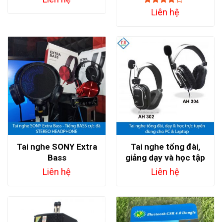
Đánh giá
Liên hệ
3.75
trên
5
Tai nghe SONY Extra
Tai nghe tổng đài,
Bass
giảng dạy và học tập
Online
Liên hệ
Liên hệ