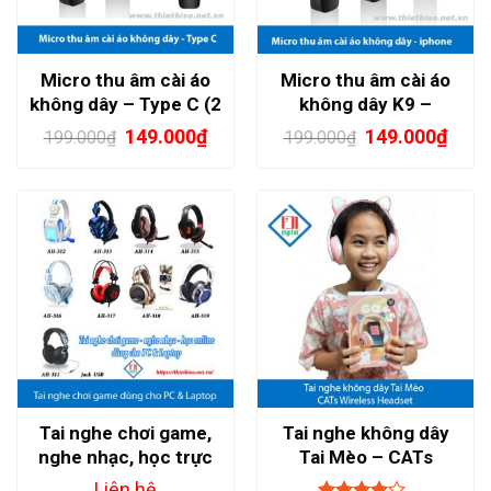
Micro thu âm cài áo
Micro thu âm cài áo
không dây – Type C (2
không dây K9 –
MIC)
iphone
149.000
₫
149.000
₫
199.000
₫
199.000
₫
Tai nghe chơi game,
Tai nghe không dây
nghe nhạc, học trực
Tai Mèo – CATs
online
Wireless Headset
Liên hệ