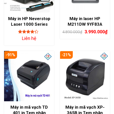
Máy in HP Neverstop
Máy in laser HP
Laser 1000 Series
M211DW 9YF83A
(A4/A5/ Đảo mặt/
3.990.000
₫
4.890.000
₫
USB/ LAN/ WIFI) đen
Đánh giá
Liên hệ
trắng
4.00
trên
5
-91%
-21%
Máy in mã vạch TD
Máy in mã vạch XP-
401 in Tem nhãn
365B in Tem nhãn