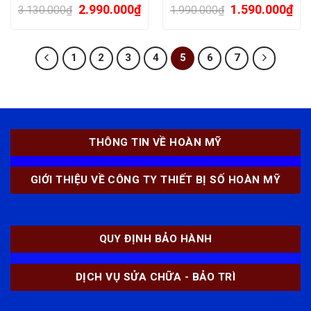
Bluetooth)
LaserJet Toner
2.990.000
₫
1.590.000
₫
3.130.000
₫
1.990.000
₫
Cartridge chính hãng
1
2
3
4
5
6
7
THÔNG TIN VỀ HOÀN MỸ
GIỚI THIỆU VỀ CÔNG TY THIẾT BỊ SỐ HOÀN MỸ
QUY ĐỊNH BẢO HÀNH
DỊCH VỤ SỬA CHỮA - BẢO TRÌ