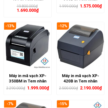
Xprinter
1.575.000
₫
19.800.000
₫
1.999.000
₫
1.690.000
₫
-13%
-12%
Máy in mã vạch XP-
Máy in mã vạch XP-
350BM in Tem nhãn
420B in Tem nhãn
Xprinter
Xprinter
1.999.000
₫
2.190.000
₫
2.290.000
₫
2.500.000
₫
-7%
-15%