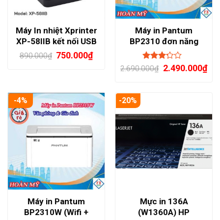
Máy In nhiệt Xprinter
Máy in Pantum
XP-58IIB kết nối USB
BP2310 đơn năng
& Bluetooth
750.000
₫
890.000
₫
Đánh
2.490.000
₫
2.690.000
₫
giá
3.00
trên 5
-4%
-20%
Máy in Pantum
Mực in 136A
BP2310W (Wifi +
(W1360A) HP