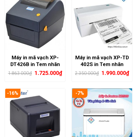
Máy in mã vạch XP-
Máy in mã vạch XP-TD
DT426B in Tem nhãn
402S in Tem nhãn
Xprinter USB
Xprinter
1.725.000
₫
1.990.000
₫
1.863.000
₫
2.350.000
₫
-16%
-7%