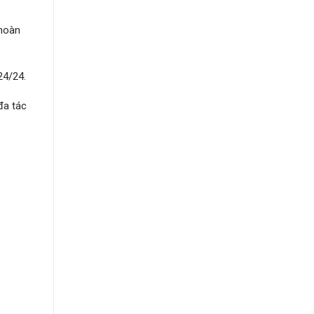
 hoàn
24/24.
đa tác