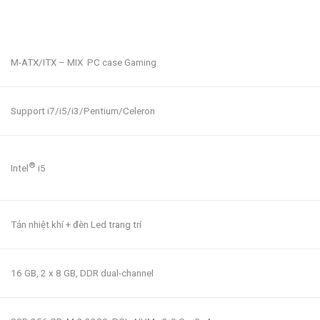
M-ATX/ITX – MIX PC case Gaming
Support i7/i5/i3/Pentium/Celeron
®
Intel
i5
Tản nhiệt khí + đèn Led trang trí
16 GB, 2 x 8 GB, DDR dual-channel