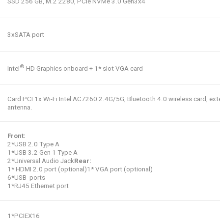
SSD 256 GB, M.2 2280, PCIe NVMe 3.0 Gen3x4
3xSATA port
®
Intel
HD Graphics onboard + 1* slot VGA card
Card PCI 1x Wi-Fi Intel AC7260 2.4G/5G, Bluetooth 4.0 wireless card, ext
antenna.
Front:
2*USB 2.0 Type A
1*USB 3.2 Gen 1 Type A
2*Universal Audio Jack
Rear:
1* HDMI 2.0 port (optional)1* VGA port (optional)
6*USB ports
1*RJ45 Ethernet port
1*PCIEX16