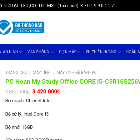
ITAL TSD.,CO.LTD - MST (Tax code): 3 7 0 1 9 9 0 4 1 7
- AN NINH
VĂN PHÒNG
ĐIỆN MÁY
SH THIÊN HƯƠNG
HOÀN 
TRANG CHỦ
MÁY TÍNH
MÁY TÍNH ĐỂ BÀN - PC
/
/
PC Hoan My Study Office CORE i5-C3R16S256
3.420.000
₫
₫
3.800.000
Bo mạch: Chipset Intel
Bộ xử lý: Intel Core I5
Bộ nhớ: 16GB