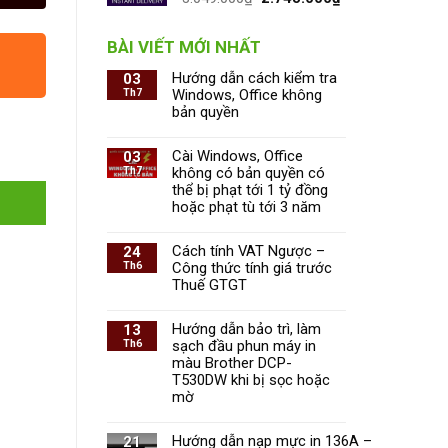
BÀI VIẾT MỚI NHẤT
Hướng dẫn cách kiểm tra
03
Th7
Windows, Office không
bản quyền
Cài Windows, Office
03
Th7
không có bản quyền có
thể bị phạt tới 1 tỷ đồng
hoặc phạt tù tới 3 năm
Cách tính VAT Ngược –
24
Th6
Công thức tính giá trước
Thuế GTGT
Hướng dẫn bảo trì, làm
13
Th6
sạch đầu phun máy in
màu Brother DCP-
T530DW khi bị sọc hoặc
mờ
Hướng dẫn nạp mực in 136A –
21