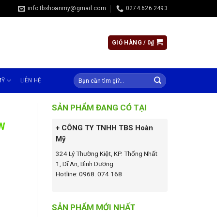
info.tbshoanmy@gmail.com
0274.626 2493
GIỎ HÀNG /
0
₫
MỸ
LIÊN HỆ
SẢN PHẨM ĐANG CÓ TẠI
W
+ CÔNG TY TNHH TBS Hoàn
Mỹ
324 Lý Thường Kiệt, KP. Thống Nhất
1, Dĩ An, Bình Dương
Hotline: 0968. 074 168
SẢN PHẨM MỚI NHẤT