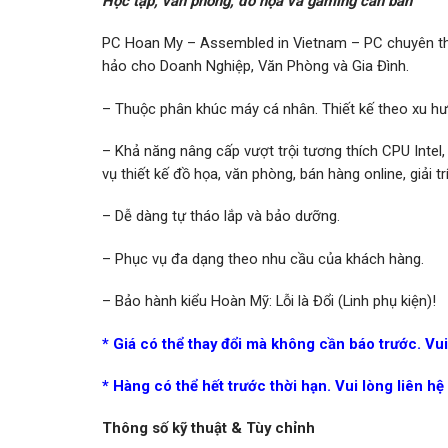
Học tập, văn phòng, đồ họa và gaming căn bản
PC Hoan My – Assembled in Vietnam – PC chuyên thiế
hảo cho Doanh Nghiệp, Văn Phòng và Gia Đình.
– Thuộc phân khúc máy cá nhân. Thiết kế theo xu hư
– Khả năng nâng cấp vượt trội tương thích CPU Intel
vụ thiết kế đồ họa, văn phòng, bán hàng online, giải t
– Dễ dàng tự tháo lắp và bảo dưỡng.
– Phục vụ đa dạng theo nhu cầu của khách hàng.
– Bảo hành kiểu Hoàn Mỹ: Lỗi là Đổi (Linh phụ kiện)!
* Giá có thể thay đổi mà không cần báo trước. Vui l
* Hàng có thể hết trước thời hạn. Vui lòng liên hệ l
Thông số kỹ thuật & Tùy chỉnh