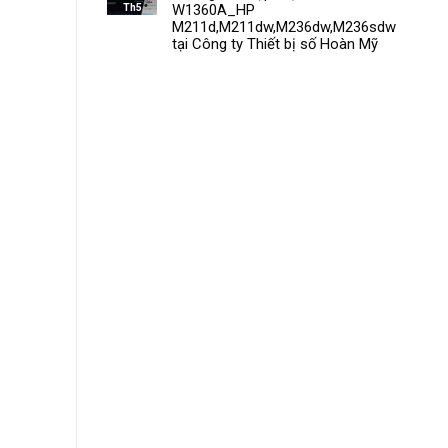
Th5
W1360A_HP
M211d,M211dw,M236dw,M236sdw
tại Công ty Thiết bị số Hoàn Mỹ