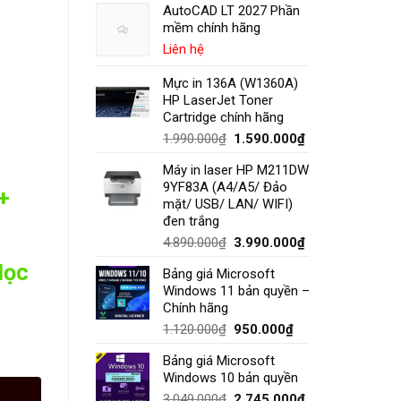
AutoCAD LT 2027 Phần
mềm chính hãng
Liên hệ
Mực in 136A (W1360A)
HP LaserJet Toner
Cartridge chính hãng
1.990.000
₫
1.590.000
₫
Máy in laser HP M211DW
9YF83A (A4/A5/ Đảo
+
mặt/ USB/ LAN/ WIFI)
đen trắng
4.890.000
₫
3.990.000
₫
Học
Bảng giá Microsoft
Windows 11 bản quyền –
Chính hãng
1.120.000
₫
950.000
₫
Bảng giá Microsoft
Windows 10 bản quyền
3.049.000
₫
2.745.000
₫