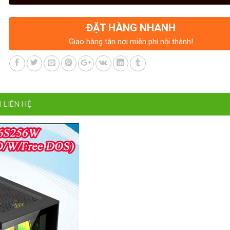
ĐẶT HÀNG NHANH
Giao hàng tận nơi miễn phí nội thành!
 LIÊN HỆ